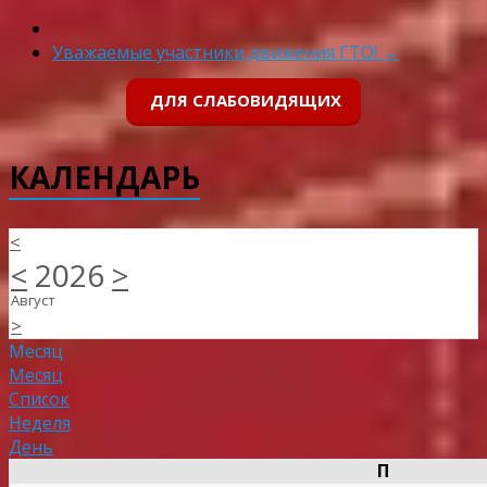
Уважаемые участники движения ГТО!
→
ДЛЯ СЛАБОВИДЯЩИХ
КАЛЕНДАРЬ
<
<
2026
>
Август
>
Месяц
Месяц
Список
Неделя
День
П