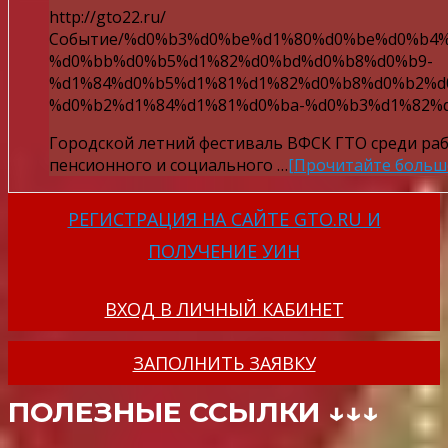
http://gto22.ru/
Событие/%d0%b3%d0%be%d1%80%d0%be%d0%b4
%d0%bb%d0%b5%d1%82%d0%bd%d0%b8%d0%b9-
%d1%84%d0%b5%d1%81%d1%82%d0%b8%d0%b2%d
%d0%b2%d1%84%d1%81%d0%ba-%d0%b3%d1%82%d
Городской летний фестиваль ВФСК ГТО среди ра
пенсионного и социального …
[Прочитайте больш
РЕГИСТРАЦИЯ НА САЙТЕ GTO.RU И
ПОЛУЧЕНИЕ УИН
ВХОД В ЛИЧНЫЙ КАБИНЕТ
ЗАПОЛНИТЬ ЗАЯВКУ
ПОЛЕЗНЫЕ ССЫЛКИ ↓↓↓