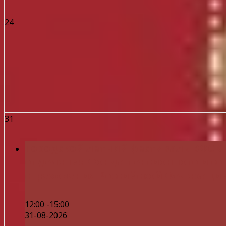
24
31
Городской летний фестиваль ВФСК 
отделения Фонда пенсионного и с
страхования Российской Федераци
12:00 -15:00
31-08-2026