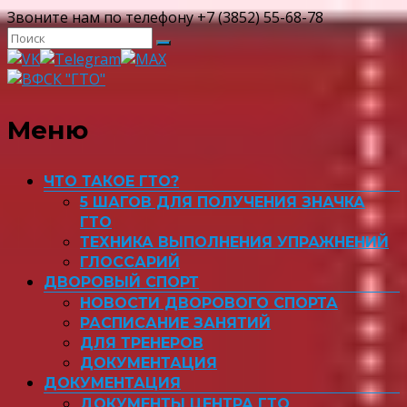
Звоните нам по телефону +7 (3852) 55-68-78
ВФСК "ГТО"
Меню
ЧТО ТАКОЕ ГТО?
5 ШАГОВ ДЛЯ ПОЛУЧЕНИЯ ЗНАЧКА
ГТО
ТЕХНИКА ВЫПОЛНЕНИЯ УПРАЖНЕНИЙ
ГЛОССАРИЙ
ДВОРОВЫЙ СПОРТ
НОВОСТИ ДВОРОВОГО СПОРТА
РАСПИСАНИЕ ЗАНЯТИЙ
ДЛЯ ТРЕНЕРОВ
ДОКУМЕНТАЦИЯ
ДОКУМЕНТАЦИЯ
ДОКУМЕНТЫ ЦЕНТРА ГТО