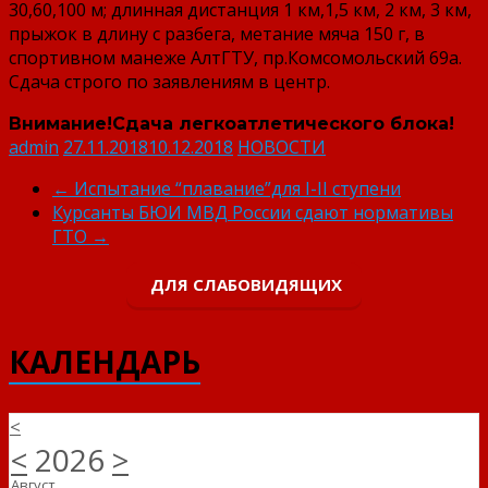
30,60,100 м; длинная дистанция 1 км,1,5 км, 2 км, 3 км,
прыжок в длину с разбега, метание мяча 150 г, в
спортивном манеже АлтГТУ, пр.Комсомольский 69а.
Сдача строго по заявлениям в центр.
Внимание!Cдача легкоатлетического блока!
admin
27.11.2018
10.12.2018
НОВОСТИ
←
Испытание “плавание”для I-II ступени
Курсанты БЮИ МВД России сдают нормативы
ГТО
→
ДЛЯ СЛАБОВИДЯЩИХ
КАЛЕНДАРЬ
<
<
2026
>
Август