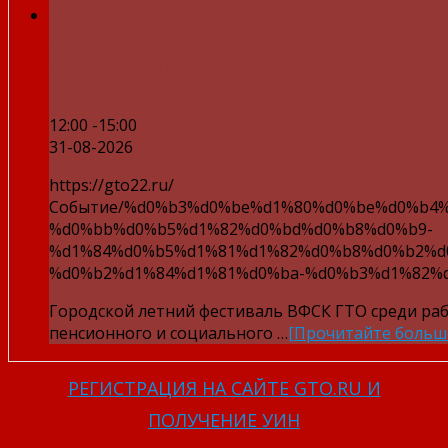
Городской летний фестиваль ВФСК 
отделения Фонда пенсионного и с
страхования Российской Федераци
12:00 -15:00
31-08-2026
https://gto22.ru/
Событие/%d0%b3%d0%be%d1%80%d0%be%d0%b4
%d0%bb%d0%b5%d1%82%d0%bd%d0%b8%d0%b9-
%d1%84%d0%b5%d1%81%d1%82%d0%b8%d0%b2%d
%d0%b2%d1%84%d1%81%d0%ba-%d0%b3%d1%82%d
Городской летний фестиваль ВФСК ГТО среди ра
пенсионного и социального …
[Прочитайте больш
РЕГИСТРАЦИЯ НА САЙТЕ GTO.RU И
ПОЛУЧЕНИЕ УИН