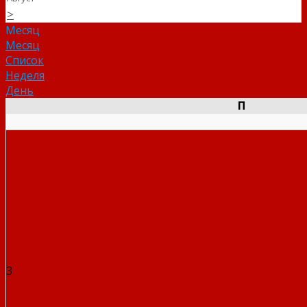
>
Месяц
Месяц
Список
Неделя
День
П
3