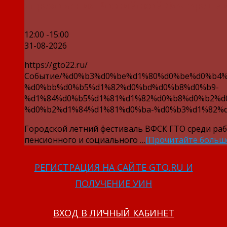
страхования Российской Федерации
12:00 -15:00
31-08-2026
https://gto22.ru/
Событие/%d0%b3%d0%be%d1%80%d0%be%d0%b4%
%d0%bb%d0%b5%d1%82%d0%bd%d0%b8%d0%b9-
%d1%84%d0%b5%d1%81%d1%82%d0%b8%d0%b2%d
%d0%b2%d1%84%d1%81%d0%ba-%d0%b3%d1%82%d
Городской летний фестиваль ВФСК ГТО среди ра
пенсионного и социального …
[Прочитайте больш
РЕГИСТРАЦИЯ НА САЙТЕ GTO.RU И
ПОЛУЧЕНИЕ УИН
ВХОД В ЛИЧНЫЙ КАБИНЕТ