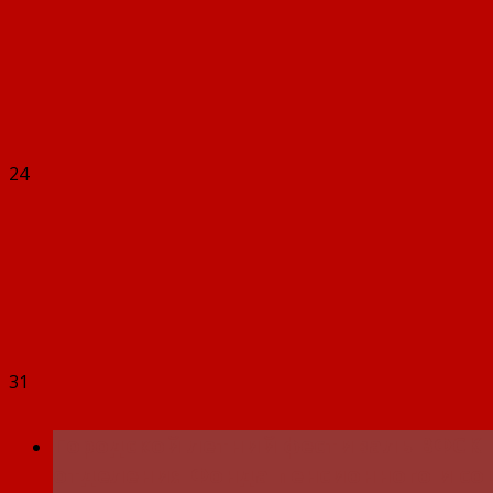
24
31
Городской летний фестиваль ВФСК 
отделения Фонда пенсионного и со