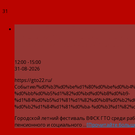
31
Городской летний фестиваль ВФСК 
отделения Фонда пенсионного и со
страхования Российской Федерации
12:00 -15:00
31-08-2026
https://gto22.ru/
Событие/%d0%b3%d0%be%d1%80%d0%be%d0%b4%
%d0%bb%d0%b5%d1%82%d0%bd%d0%b8%d0%b9-
%d1%84%d0%b5%d1%81%d1%82%d0%b8%d0%b2%d
%d0%b2%d1%84%d1%81%d0%ba-%d0%b3%d1%82%d
Городской летний фестиваль ВФСК ГТО среди ра
пенсионного и социального …
[Прочитайте больш