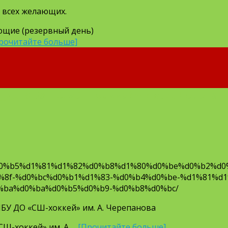
 всех желающих.
ающие (резервный день)
рочитайте больше]
для МБУ ДО «СШ-хоккей» им. А. Черепан
d0%b5%d1%81%d1%82%d0%b8%d1%80%d0%be%d0%b2%d0
8f-%d0%bc%d0%b1%d1%83-%d0%b4%d0%be-%d1%81%d1
%ba%d0%ba%d0%b5%d0%b9-%d0%b8%d0%bc/
БУ ДО «СШ-хоккей» им. А. Черепанова
СШ-хоккей» им. А. …
[Прочитайте больше]