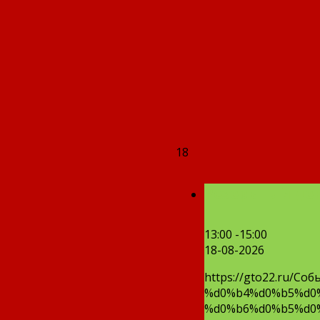
18
Резервный ден
13:00 -15:00
18-08-2026
https://gto22.ru
%d0%b4%d0%b5%d0
%d0%b6%d0%b5%d0