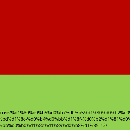
ь для всех желающих.
/Событие/%d1%80%d0%b5%d0%b7%d0%b5%d1%80%d0%b2%d
%bd%d1%8c-%d0%b4%d0%bb%d1%8f-%d0%b2%d1%81%d0
%bb%d0%b0%d1%8e%d1%89%d0%b8%d1%85-13/