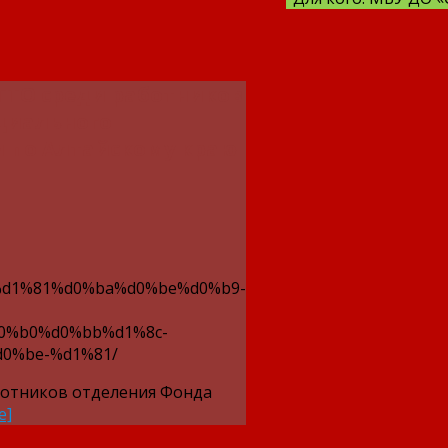
ГТО среди работников
циального
 по Алтайскому краю
d1%81%d0%ba%d0%be%d0%b9-
0%b0%d0%bb%d1%8c-
0%be-%d1%81/
ботников отделения Фонда
е]