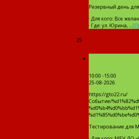
Резервный день для
· Для кого: Все жел
· Где: ул. Юрина, …
[П
25
Тестирование 
10:00 -15:00
25-08-2026
https://gto22.ru/
Событие/%d1%82%
%d0%b4%d0%bb%d1%
%d1%85%d0%be%d0
Тестирование для М
· Для кого: МБУ ДО «