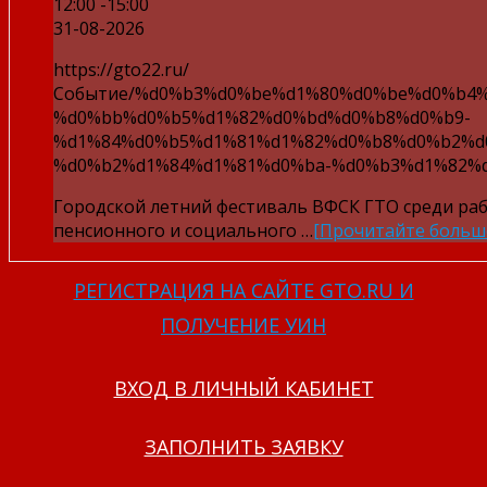
12:00 -15:00
31-08-2026
https://gto22.ru/
Событие/%d0%b3%d0%be%d1%80%d0%be%d0%b4
%d0%bb%d0%b5%d1%82%d0%bd%d0%b8%d0%b9-
%d1%84%d0%b5%d1%81%d1%82%d0%b8%d0%b2%d
%d0%b2%d1%84%d1%81%d0%ba-%d0%b3%d1%82%d
Городской летний фестиваль ВФСК ГТО среди ра
пенсионного и социального …
[Прочитайте больш
РЕГИСТРАЦИЯ НА САЙТЕ GTO.RU И
ПОЛУЧЕНИЕ УИН
ВХОД В ЛИЧНЫЙ КАБИНЕТ
ЗАПОЛНИТЬ ЗАЯВКУ