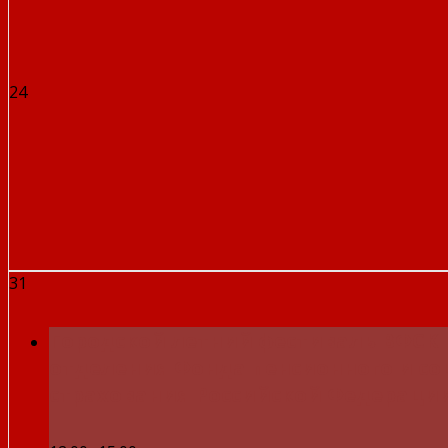
24
31
Городской летний фестиваль ВФСК 
отделения Фонда пенсионного и с
страхования Российской Федераци