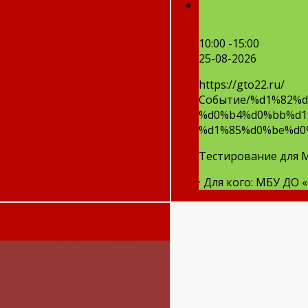
Тестирование 
10:00 -15:00
25-08-2026
https://gto22.ru/
Событие/%d1%82%
%d0%b4%d0%bb%d1
%d1%85%d0%be%d0
Тестирование для М
· Для кого: МБУ ДО 
ГТО среди работников
оциального
и по Алтайскому краю