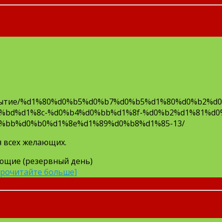
нь для всех желающих.
/Событие/%d1%80%d0%b5%d0%b7%d0%b5%d1%80%d0%b2%
%bd%d1%8c-%d0%b4%d0%bb%d1%8f-%d0%b2%d1%81%d0
%bb%d0%b0%d1%8e%d1%89%d0%b8%d1%85-13/
я всех желающих.
лающие (резервный день)
Прочитайте больше]