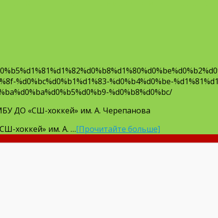
для МБУ ДО «СШ-хоккей» им. А. Черепа
d0%b5%d1%81%d1%82%d0%b8%d1%80%d0%be%d0%b2%d0
%8f-%d0%bc%d0%b1%d1%83-%d0%b4%d0%be-%d1%81%d1
%ba%d0%ba%d0%b5%d0%b9-%d0%b8%d0%bc/
БУ ДО «СШ-хоккей» им. А. Черепанова
«СШ-хоккей» им. А. …
[Прочитайте больше]