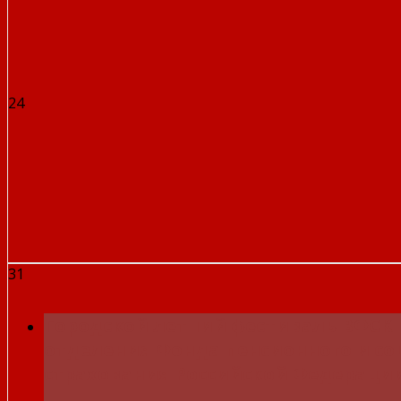
24
31
Городской летний фестиваль ВФСК 
отделения Фонда пенсионного и с
страхования Российской Федераци