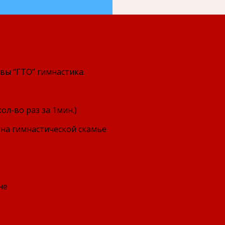
ы “ГТО” гимнастика.
л-во раз за 1мин.)
 на гимнастической скамье
не