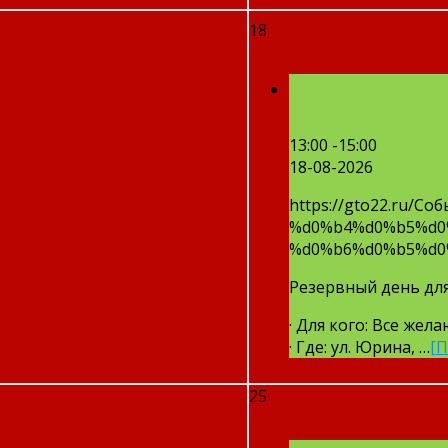
18
Резервный де
13:00 -15:00
18-08-2026
https://gto22.ru
%d0%b4%d0%b5%d0
%d0%b6%d0%b5%d0
Резервный день дл
· Для кого: Все же
· Где: ул. Юрина, …
[
25