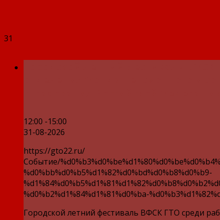
31
Городской летний фестиваль ВФСК 
отделения Фонда пенсионного и со
страхования Российской Федерации
12:00 -15:00
31-08-2026
https://gto22.ru/
Событие/%d0%b3%d0%be%d1%80%d0%be%d0%b4%
%d0%bb%d0%b5%d1%82%d0%bd%d0%b8%d0%b9-
%d1%84%d0%b5%d1%81%d1%82%d0%b8%d0%b2%d
%d0%b2%d1%84%d1%81%d0%ba-%d0%b3%d1%82%d
Городской летний фестиваль ВФСК ГТО среди ра