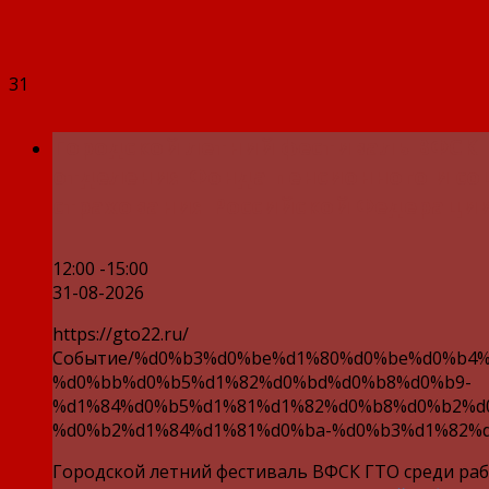
31
Городской летний фестиваль ВФСК 
отделения Фонда пенсионного и со
страхования Российской Федерации
12:00 -15:00
31-08-2026
https://gto22.ru/
Событие/%d0%b3%d0%be%d1%80%d0%be%d0%b4%
%d0%bb%d0%b5%d1%82%d0%bd%d0%b8%d0%b9-
%d1%84%d0%b5%d1%81%d1%82%d0%b8%d0%b2%d
%d0%b2%d1%84%d1%81%d0%ba-%d0%b3%d1%82%d
Городской летний фестиваль ВФСК ГТО среди ра