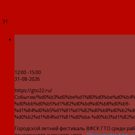
31
Городской летний фестиваль ВФСК 
отделения Фонда пенсионного и со
страхования Российской Федерации
12:00 -15:00
31-08-2026
https://gto22.ru/
Событие/%d0%b3%d0%be%d1%80%d0%be%d0%b4%
%d0%bb%d0%b5%d1%82%d0%bd%d0%b8%d0%b9-
%d1%84%d0%b5%d1%81%d1%82%d0%b8%d0%b2%d
%d0%b2%d1%84%d1%81%d0%ba-%d0%b3%d1%82%d
Городской летний фестиваль ВФСК ГТО среди ра