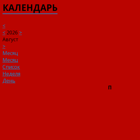
КАЛЕНДАРЬ
<
<
2026
>
Август
>
Месяц
Месяц
Список
Неделя
День
П