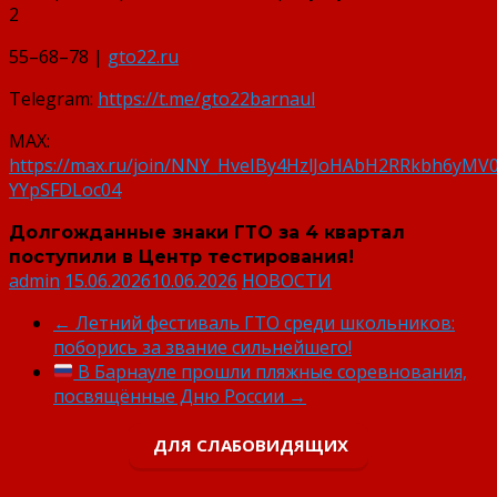
2
55–68–78 |
gto22.ru
Telegram:
https://t.me/gto22barnaul
MAX:
https://max.ru/join/NNY_HveIBy4HzlJoHAbH2RRkbh6yMV0
YYpSFDLoc04
Долгожданные знаки ГТО за 4 квартал
поступили в Центр тестирования!
admin
15.06.2026
10.06.2026
НОВОСТИ
←
Летний фестиваль ГТО среди школьников:
поборись за звание сильнейшего!
В Барнауле прошли пляжные соревнования,
посвящённые Дню России
→
ДЛЯ СЛАБОВИДЯЩИХ