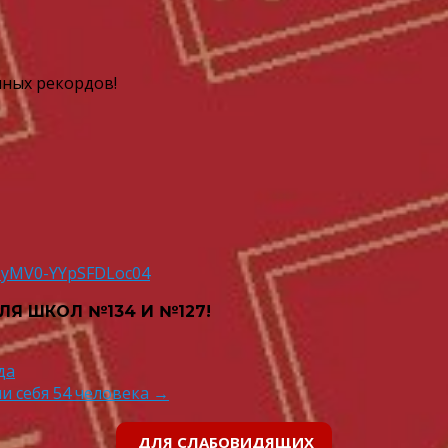
чных рекордов!
h6yMV0-YYpSFDLoc04
ЛЯ ШКОЛ №134 И №127!
да
и себя 54 человека
→
ДЛЯ СЛАБОВИДЯЩИХ