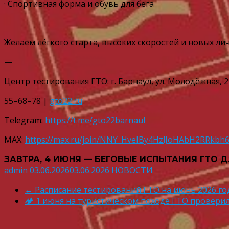
· Спортивная форма и обувь для бега
Желаем лёгкого старта, высоких скоростей и новых ли
—
Центр тестирования ГТО: г. Барнаул, ул. Молодёжная, 2
55–68–78 |
gto22.ru
Telegram:
https://t.me/gto22barnaul
MAX:
https://max.ru/join/NNY_HveIBy4HzlJoHAbH2RRkb
ЗАВТРА, 4 ИЮНЯ — БЕГОВЫЕ ИСПЫТАНИЯ ГТО Д
admin
03.06.2026
03.06.2026
НОВОСТИ
←
Расписание тестирований ГТО на июнь 2026 го
🏕️ 1 июня на туристическом походе ГТО проверил