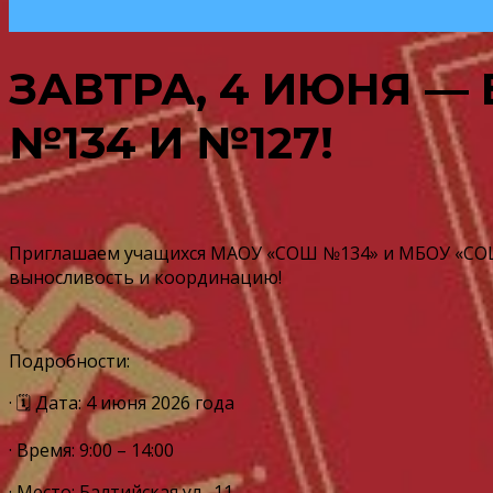
ЗАВТРА, 4 ИЮНЯ —
№134 И №127!
Приглашаем учащихся МАОУ «СОШ №134» и МБОУ «СОШ 
выносливость и координацию!
Подробности:
· 🗓 Дата: 4 июня 2026 года
· Время: 9:00 – 14:00
· Место: Балтийская ул., 11