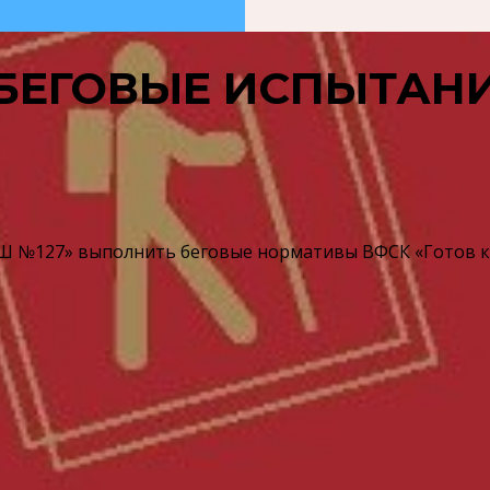
 БЕГОВЫЕ ИСПЫТАН
№127» выполнить беговые нормативы ВФСК «Готов к т