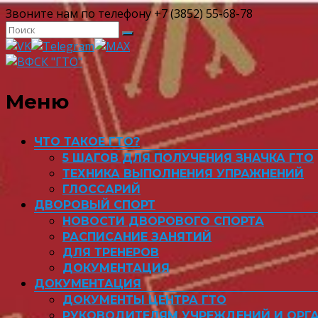
Звоните нам по телефону +7 (3852) 55-68-78
ВФСК "ГТО"
Меню
ЧТО ТАКОЕ ГТО?
5 ШАГОВ ДЛЯ ПОЛУЧЕНИЯ ЗНАЧКА ГТО
ТЕХНИКА ВЫПОЛНЕНИЯ УПРАЖНЕНИЙ
ГЛОССАРИЙ
ДВОРОВЫЙ СПОРТ
НОВОСТИ ДВОРОВОГО СПОРТА
РАСПИСАНИЕ ЗАНЯТИЙ
ДЛЯ ТРЕНЕРОВ
ДОКУМЕНТАЦИЯ
ДОКУМЕНТАЦИЯ
ДОКУМЕНТЫ ЦЕНТРА ГТО
РУКОВОДИТЕЛЯМ УЧРЕЖДЕНИЙ И ОРГ