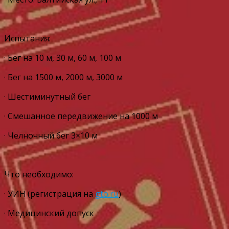
Испытания:
· Бег на 10 м, 30 м, 60 м, 100 м
· Бег на 1500 м, 2000 м, 3000 м
· Шестиминутный бег
· Смешанное передвижение на 1000 м
· Челночный бег 3×10 м
Что необходимо:
· УИН (регистрация на
gto.ru
)
· Медицинский допуск