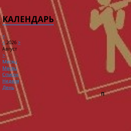
КАЛЕНДАРЬ
<
<
2026
>
Август
>
Месяц
Месяц
Список
Неделя
День
П