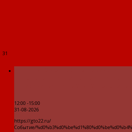
31
Городской летний фестиваль ВФСК 
отделения Фонда пенсионного и со
страхования Российской Федерации
12:00 -15:00
31-08-2026
https://gto22.ru/
Событие/%d0%b3%d0%be%d1%80%d0%be%d0%b4%