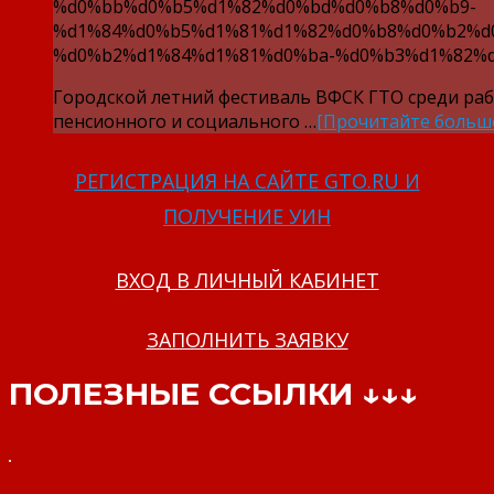
%d0%bb%d0%b5%d1%82%d0%bd%d0%b8%d0%b9-
%d1%84%d0%b5%d1%81%d1%82%d0%b8%d0%b2%d
%d0%b2%d1%84%d1%81%d0%ba-%d0%b3%d1%82%d
Городской летний фестиваль ВФСК ГТО среди ра
пенсионного и социального …
[Прочитайте больш
РЕГИСТРАЦИЯ НА САЙТЕ GTO.RU И
ПОЛУЧЕНИЕ УИН
ВХОД В ЛИЧНЫЙ КАБИНЕТ
ЗАПОЛНИТЬ ЗАЯВКУ
ПОЛЕЗНЫЕ ССЫЛКИ ↓↓↓