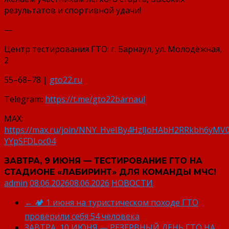
результатов и спортивной удачи!
—
Центр тестирования ГТО: г. Барнаул, ул. Молодёжная,
2
55–68–78 |
gto22.ru
Telegram:
https://t.me/gto22barnaul
MAX:
https://max.ru/join/NNY_HveIBy4HzlJoHAbH2RRkbh6yMV0
YYpSFDLoc04
ЗАВТРА, 9 ИЮНЯ — ТЕСТИРОВАНИЕ ГТО НА
СТАДИОНЕ «ЛАБИРИНТ» ДЛЯ КОМАНДЫ МЧС!
admin
08.06.2026
08.06.2026
НОВОСТИ
←
🏕️ 1 июня на туристическом походе ГТО
проверили себя 54 человека
ЗАВТРА, 10 ИЮНЯ — РЕЗЕРВНЫЙ ДЕНЬ ГТО НА