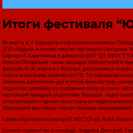
Итоги фестиваля “
30 марта, в г. Барнаул в спортивном комплексе “Поб
ДПО «Радуга» и коллектива по чир спорту «Экстрим». 
Барнаул А. Каретников и директор МБУ “ЦТ ВФСК “ГТО
Алексея Перфильев также наградил победителей и приз
февраля по 30 марта в г. Барнаул, дипломами и пода
силы в испытаниях комплекса ГТО. Тестирование включ
сгибанию-разгибанию рук в упоре лежа на полу, накло
поднятию туловища из положения лежа на спине, мета
настоящий праздник родителям. Малыши подготовили 
сопровождали старшие сверстники из педагогического
Завершился фестиваль торжественным награждением 
Самая спортивная команда (1 МЕСТО)-д/с №266-Хищни
(личное первенство в команде : Андреев Дмитрий, Са