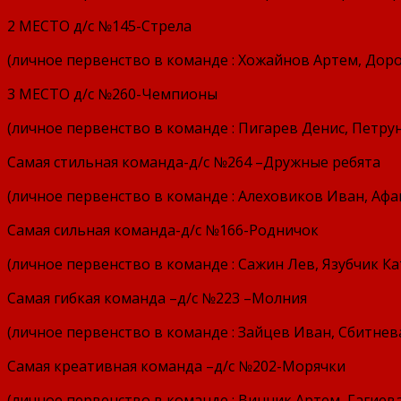
2 МЕСТО д/с №145-Стрела
(личное первенство в команде : Хожайнов Артем, Дор
3 МЕСТО д/с №260-Чемпионы
(личное первенство в команде : Пигарев Денис, Петру
Самая стильная команда-д/с №264 –Дружные ребята
(личное первенство в команде : Алеховиков Иван, Афа
Самая сильная команда-д/с №166-Родничок
(личное первенство в команде : Сажин Лев, Язубчик Ка
Самая гибкая команда –д/с №223 –Молния
(личное первенство в команде : Зайцев Иван, Сбитне
Самая креативная команда –д/с №202-Морячки
(личное первенство в команде : Винник Артем, Гагиев