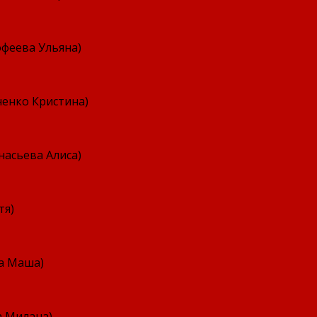
офеева Ульяна)
ненко Кристина)
насьева Алиса)
тя)
ва Маша)
а Милана)