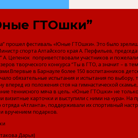
Юные ГТОшки”
еда” прошел фестиваль «Юные ГТОшки». Это было зрел
Министр спорта Алтайского края А. Перфильев, председа
” А. Цепенок поприветствовали участников и пожелали
еров творческого конкурса “Ты в ГТО, а значит – в тем
рками.Впервые в Барнауле более 150 воспитанников де
ало обязательные испытания и испытания по выбору, та
ну вперед из положения стоя на гимнастической скамье
ние теннисного мяча в цель. «Юные ГТОшки» не только
визитные карточки и выступили с ними на «ура». На п
 отряда «Атланта», поддерживали их спортивный настро
и вручением подарков.
ки
ртакова Дарья)