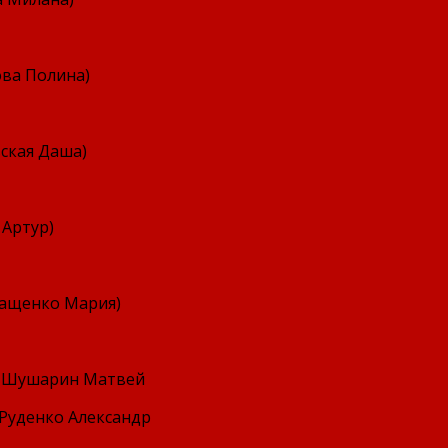
ова Полина)
вская Даша)
 Артур)
ващенко Мария)
ушарин Матвей
енко Александр