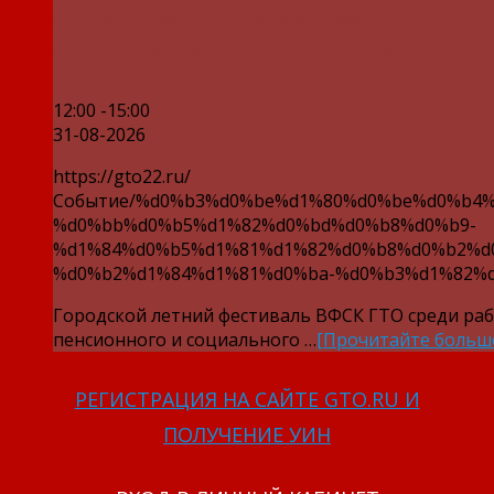
отделения Фонда пенсионного и со
страхования Российской Федерации
12:00 -15:00
31-08-2026
https://gto22.ru/
Событие/%d0%b3%d0%be%d1%80%d0%be%d0%b4%
%d0%bb%d0%b5%d1%82%d0%bd%d0%b8%d0%b9-
%d1%84%d0%b5%d1%81%d1%82%d0%b8%d0%b2%d
%d0%b2%d1%84%d1%81%d0%ba-%d0%b3%d1%82%d
Городской летний фестиваль ВФСК ГТО среди ра
пенсионного и социального …
[Прочитайте больш
РЕГИСТРАЦИЯ НА САЙТЕ GTO.RU И
ПОЛУЧЕНИЕ УИН