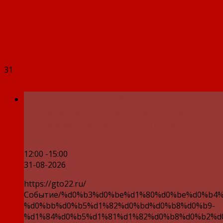
31
Городской летний фестиваль ВФСК 
отделения Фонда пенсионного и со
страхования Российской Федерации
12:00 -15:00
31-08-2026
https://gto22.ru/
Событие/%d0%b3%d0%be%d1%80%d0%be%d0%b4%
%d0%bb%d0%b5%d1%82%d0%bd%d0%b8%d0%b9-
%d1%84%d0%b5%d1%81%d1%82%d0%b8%d0%b2%d