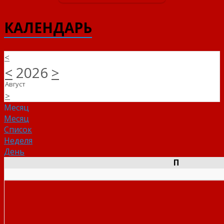
КАЛЕНДАРЬ
<
<
2026
>
Август
>
Месяц
Месяц
Список
Неделя
День
П