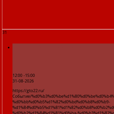
31
Городской летний фестиваль ВФСК 
отделения Фонда пенсионного и с
страхования Российской Федераци
12:00 -15:00
31-08-2026
https://gto22.ru/
Событие/%d0%b3%d0%be%d1%80%d0%be%d0%b4
%d0%bb%d0%b5%d1%82%d0%bd%d0%b8%d0%b9-
%d1%84%d0%b5%d1%81%d1%82%d0%b8%d0%b2%d
%d0%b2%d1%84%d1%81%d0%ba-%d0%b3%d1%82%d