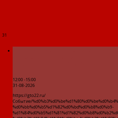
31
Городской летний фестиваль ВФСК 
отделения Фонда пенсионного и со
страхования Российской Федерации
12:00 -15:00
31-08-2026
https://gto22.ru/
Событие/%d0%b3%d0%be%d1%80%d0%be%d0%b4%
%d0%bb%d0%b5%d1%82%d0%bd%d0%b8%d0%b9-
%d1%84%d0%b5%d1%81%d1%82%d0%b8%d0%b2%d