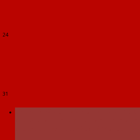
24
31
Городской летний фестиваль ВФСК 
отделения Фонда пенсионного и со
страхования Российской Федерации