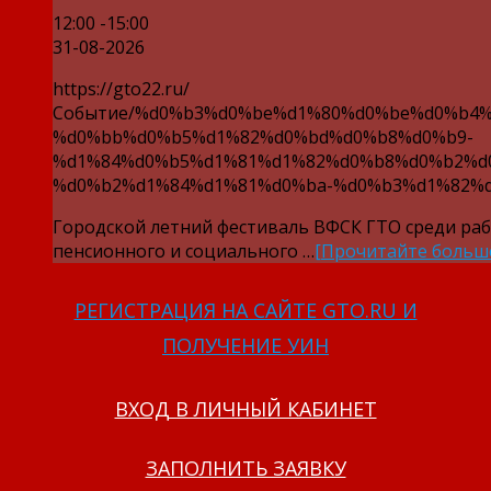
12:00 -15:00
31-08-2026
https://gto22.ru/
Событие/%d0%b3%d0%be%d1%80%d0%be%d0%b4%
%d0%bb%d0%b5%d1%82%d0%bd%d0%b8%d0%b9-
%d1%84%d0%b5%d1%81%d1%82%d0%b8%d0%b2%d
%d0%b2%d1%84%d1%81%d0%ba-%d0%b3%d1%82%d
Городской летний фестиваль ВФСК ГТО среди ра
пенсионного и социального …
[Прочитайте больш
РЕГИСТРАЦИЯ НА САЙТЕ GTO.RU И
ПОЛУЧЕНИЕ УИН
ВХОД В ЛИЧНЫЙ КАБИНЕТ
ЗАПОЛНИТЬ ЗАЯВКУ