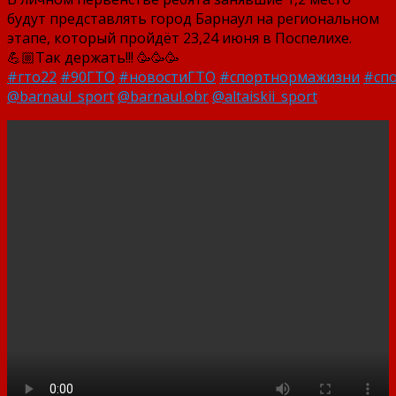
будут представлять город Барнаул на региональном
этапе, который пройдёт 23,24 июня в Поспелихе.
💪🏼Так держать!!! 🥳🥳🥳
#гто22
#90ГТО
#новостиГТО
#спортнормажизни
#сп
@barnaul_sport
@barnaul.obr
@altaiskii_sport