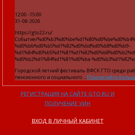
12:00 -15:00
31-08-2026
https://gto22.ru/
Событие/%d0%b3%d0%be%d1%80%d0%be%d0%b4
%d0%bb%d0%b5%d1%82%d0%bd%d0%b8%d0%b9-
%d1%84%d0%b5%d1%81%d1%82%d0%b8%d0%b2%d
%d0%b2%d1%84%d1%81%d0%ba-%d0%b3%d1%82%d
Городской летний фестиваль ВФСК ГТО среди ра
пенсионного и социального …
[Прочитайте больш
РЕГИСТРАЦИЯ НА САЙТЕ GTO.RU И
ПОЛУЧЕНИЕ УИН
ВХОД В ЛИЧНЫЙ КАБИНЕТ