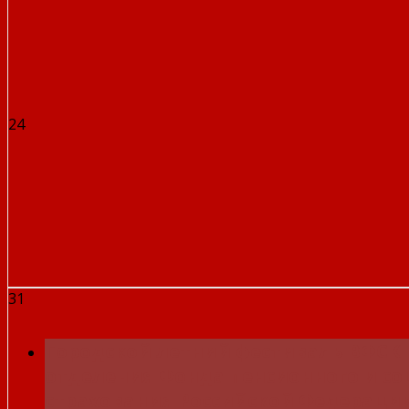
24
31
Городской летний фестиваль ВФСК 
отделения Фонда пенсионного и с
страхования Российской Федераци