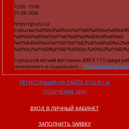
12:00 -15:00
31-08-2026
https://gto22.ru/
Событие/%d0%b3%d0%be%d1%80%d0%be%d0%b4
%d0%bb%d0%b5%d1%82%d0%bd%d0%b8%d0%b9-
%d1%84%d0%b5%d1%81%d1%82%d0%b8%d0%b2%d
%d0%b2%d1%84%d1%81%d0%ba-%d0%b3%d1%82%d
Городской летний фестиваль ВФСК ГТО среди ра
пенсионного и социального …
[Прочитайте больш
РЕГИСТРАЦИЯ НА САЙТЕ GTO.RU И
ПОЛУЧЕНИЕ УИН
ВХОД В ЛИЧНЫЙ КАБИНЕТ
ЗАПОЛНИТЬ ЗАЯВКУ