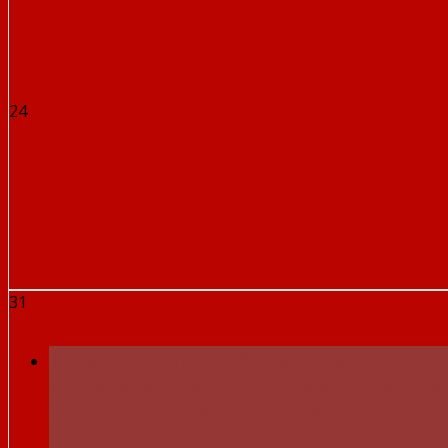
24
31
Городской летний фестиваль ВФСК 
отделения Фонда пенсионного и с
страхования Российской Федераци