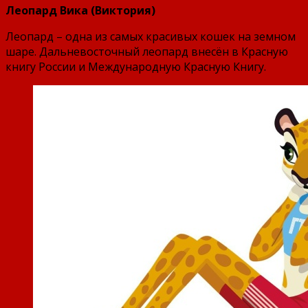
Леопард Вика (Виктория)
Леопард – одна из самых красивых кошек на земном
шаре. Дальневосточный леопард внесён в Красную
книгу России и Международную Красную Книгу.