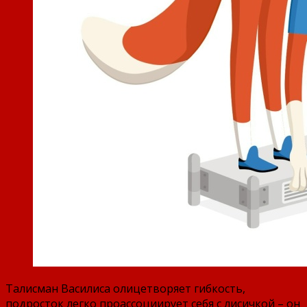
Талисман Василиса олицетворяет гибкость,
подросток легко проассоциирует себя с лисичкой – он