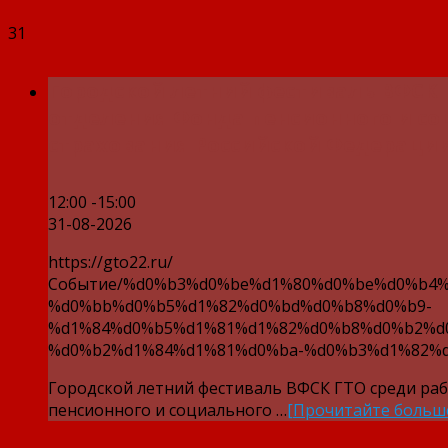
31
Городской летний фестиваль ВФСК 
отделения Фонда пенсионного и со
страхования Российской Федерации
12:00 -15:00
31-08-2026
https://gto22.ru/
Событие/%d0%b3%d0%be%d1%80%d0%be%d0%b4%
%d0%bb%d0%b5%d1%82%d0%bd%d0%b8%d0%b9-
%d1%84%d0%b5%d1%81%d1%82%d0%b8%d0%b2%d
%d0%b2%d1%84%d1%81%d0%ba-%d0%b3%d1%82%d
Городской летний фестиваль ВФСК ГТО среди ра
пенсионного и социального …
[Прочитайте больш