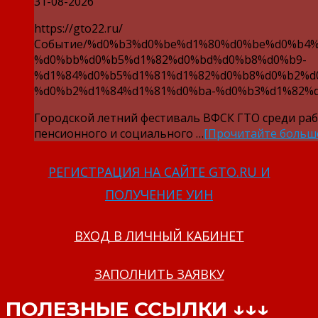
31-08-2026
https://gto22.ru/
Событие/%d0%b3%d0%be%d1%80%d0%be%d0%b4%
%d0%bb%d0%b5%d1%82%d0%bd%d0%b8%d0%b9-
%d1%84%d0%b5%d1%81%d1%82%d0%b8%d0%b2%d
%d0%b2%d1%84%d1%81%d0%ba-%d0%b3%d1%82%d
Городской летний фестиваль ВФСК ГТО среди ра
пенсионного и социального …
[Прочитайте больш
РЕГИСТРАЦИЯ НА САЙТЕ GTO.RU И
ПОЛУЧЕНИЕ УИН
ВХОД В ЛИЧНЫЙ КАБИНЕТ
ЗАПОЛНИТЬ ЗАЯВКУ
ПОЛЕЗНЫЕ ССЫЛКИ ↓↓↓