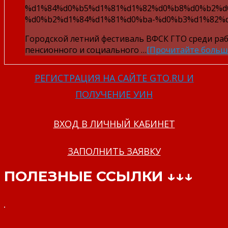
%d1%84%d0%b5%d1%81%d1%82%d0%b8%d0%b2%d
%d0%b2%d1%84%d1%81%d0%ba-%d0%b3%d1%82%d
Городской летний фестиваль ВФСК ГТО среди ра
пенсионного и социального …
[Прочитайте больш
РЕГИСТРАЦИЯ НА САЙТЕ GTO.RU И
ПОЛУЧЕНИЕ УИН
ВХОД В ЛИЧНЫЙ КАБИНЕТ
ЗАПОЛНИТЬ ЗАЯВКУ
ПОЛЕЗНЫЕ ССЫЛКИ ↓↓↓