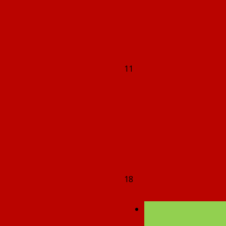
11
18
Резервный ден