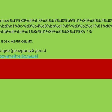
/Событие/%d1%80%d0%b5%d0%b7%d0%b5%d1%80%d0%b2%d
%bd%d1%8c-%d0%b4%d0%bb%d1%8f-%d0%b2%d1%81%d0
%bb%d0%b0%d1%8e%d1%89%d0%b8%d1%85-13/
 всех желающих.
ающие (резервный день)
рочитайте больше]
для МБУ ДО «СШ-хоккей» им. А. Черепан