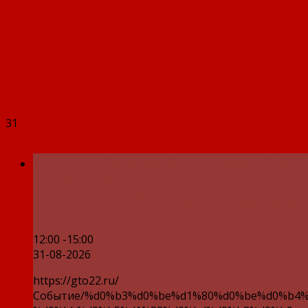
31
Городской летний фестиваль ВФСК 
отделения Фонда пенсионного и со
страхования Российской Федерации
12:00 -15:00
31-08-2026
https://gto22.ru/
Событие/%d0%b3%d0%be%d1%80%d0%be%d0%b4%