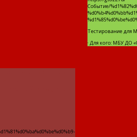
Событие/%d1%82%
%d0%b4%d0%bb%d1%
%d1%85%d0%be%d0
Тестирование для М
· Для кого: МБУ ДО «
ГТО среди работников
циального
 по Алтайскому краю
d1%81%d0%ba%d0%be%d0%b9-