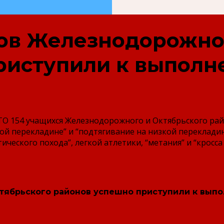
сов Железнодорожно
риступили к выполн
ТО 154 учащихся Железнодорожного и Октябрьского рай
ой перекладине” и “подтягивание на низкой перекладине”
ческого похода”, легкой атлетики, “метания” и “кросс
ктябрьского районов успешно приступили к вып