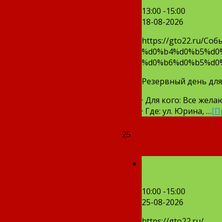
13:00 -15:00
18-08-2026
https://gto22.ru
%d0%b4%d0%b5%d0
%d0%b6%d0%b5%d0
Резервный день для
· Для кого: Все жел
· Где: ул. Юрина, …
[П
25
Тестирование 
10:00 -15:00
25-08-2026
https://gto22.ru/