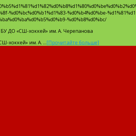
d0%b5%d1%81%d1%82%d0%b8%d1%80%d0%be%d0%b2%d0
8f-%d0%bc%d0%b1%d1%83-%d0%b4%d0%be-%d1%81%d1
%ba%d0%ba%d0%b5%d0%b9-%d0%b8%d0%bc/
БУ ДО «СШ-хоккей» им. А. Черепанова
СШ-хоккей» им. А. …
[Прочитайте больше]