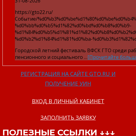
31-08-2026
https://gto22.ru/
Событие/%d0%b3%d0%be%d1%80%d0%be%d0%b4
%d0%bb%d0%b5%d1%82%d0%bd%d0%b8%d0%b9-
%d1%84%d0%b5%d1%81%d1%82%d0%b8%d0%b2%d
%d0%b2%d1%84%d1%81%d0%ba-%d0%b3%d1%82%d
Городской летний фестиваль ВФСК ГТО среди ра
пенсионного и социального …
[Прочитайте больш
РЕГИСТРАЦИЯ НА САЙТЕ GTO.RU И
ПОЛУЧЕНИЕ УИН
ВХОД В ЛИЧНЫЙ КАБИНЕТ
ЗАПОЛНИТЬ ЗАЯВКУ
ПОЛЕЗНЫЕ ССЫЛКИ ↓↓↓