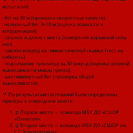
испытаний:
· бег на 30 м (проверка скоростных качеств);
· челночный бег 3×10 м (оценка ловкости и
координации);
· прыжок в длину с места (измерение взрывной силы
ног);
· наклон вперёд на гимнастической скамье (тест на
гибкость);
· поднимание туловища за 30 секунд (оценка силовой
выносливости мышц пресса);
· шестиминутный бег (проверка общей
выносливости).
🏅 По результатам состязаний были определены
призёры в командном зачёте:
🥇 Первое место — команда МБУ ДО «СШОР
«Олимпия»;
🥈 Второе место — команда МБУ ДО «СШОР им.
С.Г. Хорохордина»;