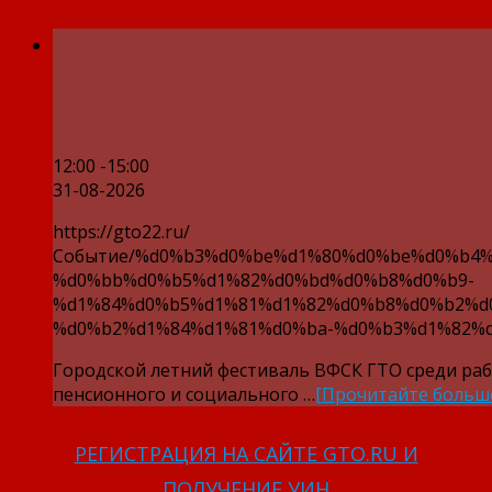
Городской летний фестиваль ВФСК 
отделения Фонда пенсионного и со
страхования Российской Федерации
12:00 -15:00
31-08-2026
https://gto22.ru/
Событие/%d0%b3%d0%be%d1%80%d0%be%d0%b4%
%d0%bb%d0%b5%d1%82%d0%bd%d0%b8%d0%b9-
%d1%84%d0%b5%d1%81%d1%82%d0%b8%d0%b2%d
%d0%b2%d1%84%d1%81%d0%ba-%d0%b3%d1%82%d
Городской летний фестиваль ВФСК ГТО среди ра
пенсионного и социального …
[Прочитайте больш
РЕГИСТРАЦИЯ НА САЙТЕ GTO.RU И
ПОЛУЧЕНИЕ УИН