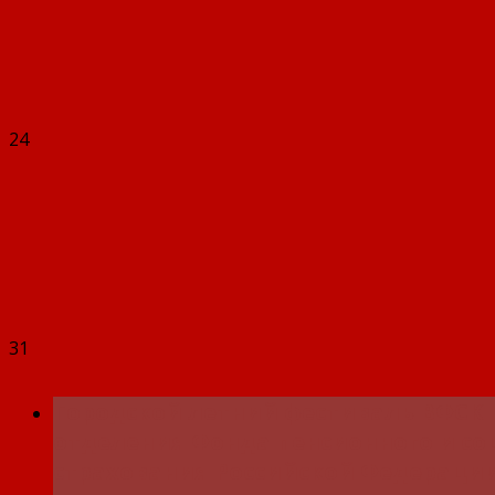
24
31
Городской летний фестиваль ВФСК 
отделения Фонда пенсионного и со
страхования Российской Федерации