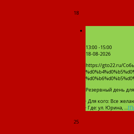
18
Резервный ден
13:00 -15:00
18-08-2026
https://gto22.ru
%d0%b4%d0%b5%d0
%d0%b6%d0%b5%d0
Резервный день для
· Для кого: Все жел
· Где: ул. Юрина, …
[П
25