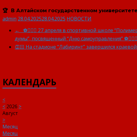
🏆 В Алтайском государственном университет
admin
28.04.2025
28.04.2025
НОВОСТИ
←
⚽🏃🏻‍♂️ 27 апреля в спортивной школе “Полим
думы”, посвященный “Дню самоуправления” ⚽🏃🏻‍♂
👏🏻 На стадионе “Лабиринт” завершился краево
КАЛЕНДАРЬ
<
<
2026
>
Август
>
Месяц
Месяц