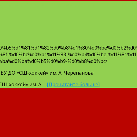
для МБУ ДО «СШ-хоккей» им. А. Черепан
d0%b5%d1%81%d1%82%d0%b8%d1%80%d0%be%d0%b2%d0
8f-%d0%bc%d0%b1%d1%83-%d0%b4%d0%be-%d1%81%d1
%ba%d0%ba%d0%b5%d0%b9-%d0%b8%d0%bc/
БУ ДО «СШ-хоккей» им. А. Черепанова
СШ-хоккей» им. А. …
[Прочитайте больше]