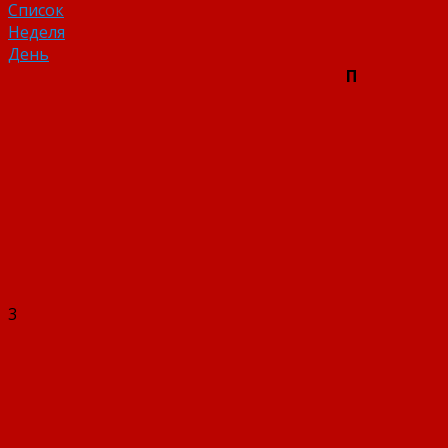
Список
Неделя
День
П
3