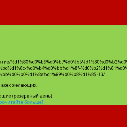
ь для всех желающих.
/Событие/%d1%80%d0%b5%d0%b7%d0%b5%d1%80%d0%b2%d
%bd%d1%8c-%d0%b4%d0%bb%d1%8f-%d0%b2%d1%81%d0
%bb%d0%b0%d1%8e%d1%89%d0%b8%d1%85-13/
 всех желающих.
ающие (резервный день)
рочитайте больше]