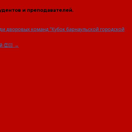
удентов и преподавателей.
еди дворовых команд “Кубок барнаульской городской
й 👏🏻
→