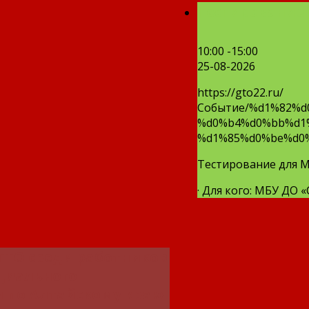
Тестирование 
10:00 -15:00
25-08-2026
https://gto22.ru/
Событие/%d1%82%
%d0%b4%d0%bb%d1%
%d1%85%d0%be%d0
Тестирование для М
· Для кого: МБУ ДО «
ГТО среди работников
циального
 по Алтайскому краю