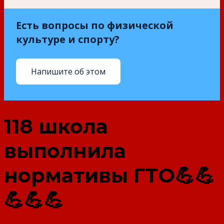
Есть вопросы по физической
культуре и спорту?
Напишите об этом
118 школа
выполнила
нормативы ГТО💪💪
💪💪💪