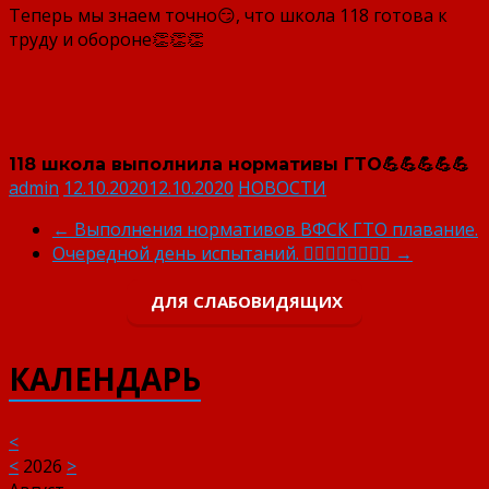
Теперь мы знаем точно😏, что школа 118 готова к
труду и обороне👏👏👏
118 школа выполнила нормативы ГТО💪💪💪💪💪
admin
12.10.2020
12.10.2020
НОВОСТИ
←
Выполнения нормативов ВФСК ГТО плавание.
Очередной день испытаний. 🏊‍♂️🏊‍♀️🏊‍♂️🏊‍♀️
→
ДЛЯ СЛАБОВИДЯЩИХ
КАЛЕНДАРЬ
<
<
2026
>