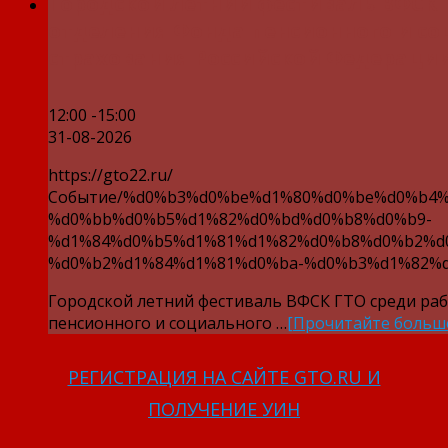
Городской летний фестиваль ВФСК 
отделения Фонда пенсионного и со
страхования Российской Федерации
12:00 -15:00
31-08-2026
https://gto22.ru/
Событие/%d0%b3%d0%be%d1%80%d0%be%d0%b4%
%d0%bb%d0%b5%d1%82%d0%bd%d0%b8%d0%b9-
%d1%84%d0%b5%d1%81%d1%82%d0%b8%d0%b2%d
%d0%b2%d1%84%d1%81%d0%ba-%d0%b3%d1%82%d
Городской летний фестиваль ВФСК ГТО среди ра
пенсионного и социального …
[Прочитайте больш
РЕГИСТРАЦИЯ НА САЙТЕ GTO.RU И
ПОЛУЧЕНИЕ УИН