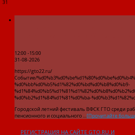
31
Городской летний фестиваль ВФСК 
отделения Фонда пенсионного и со
страхования Российской Федерации
12:00 -15:00
31-08-2026
https://gto22.ru/
Событие/%d0%b3%d0%be%d1%80%d0%be%d0%b4%
%d0%bb%d0%b5%d1%82%d0%bd%d0%b8%d0%b9-
%d1%84%d0%b5%d1%81%d1%82%d0%b8%d0%b2%d
%d0%b2%d1%84%d1%81%d0%ba-%d0%b3%d1%82%d
Городской летний фестиваль ВФСК ГТО среди ра
пенсионного и социального …
[Прочитайте больш
РЕГИСТРАЦИЯ НА САЙТЕ GTO.RU И