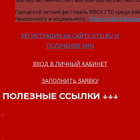
%d0%b2%d1%84%d1%81%d0%ba-%d0%b3%d1%82%d
Городской летний фестиваль ВФСК ГТО среди ра
пенсионного и социального …
[Прочитайте больш
РЕГИСТРАЦИЯ НА САЙТЕ GTO.RU И
ПОЛУЧЕНИЕ УИН
ВХОД В ЛИЧНЫЙ КАБИНЕТ
ЗАПОЛНИТЬ ЗАЯВКУ
ПОЛЕЗНЫЕ ССЫЛКИ ↓↓↓