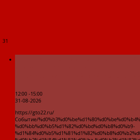
31
Городской летний фестиваль ВФСК 
отделения Фонда пенсионного и со
страхования Российской Федерации
12:00 -15:00
31-08-2026
https://gto22.ru/
Событие/%d0%b3%d0%be%d1%80%d0%be%d0%b4%
%d0%bb%d0%b5%d1%82%d0%bd%d0%b8%d0%b9-
%d1%84%d0%b5%d1%81%d1%82%d0%b8%d0%b2%d