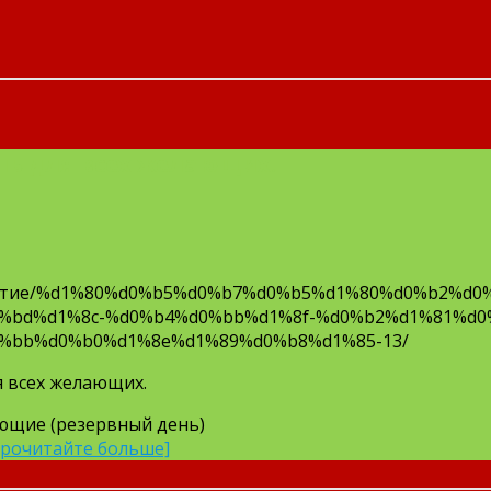
нь для всех желающих.
Событие/%d1%80%d0%b5%d0%b7%d0%b5%d1%80%d0%b2%d
%bd%d1%8c-%d0%b4%d0%bb%d1%8f-%d0%b2%d1%81%d0
%bb%d0%b0%d1%8e%d1%89%d0%b8%d1%85-13/
я всех желающих.
лающие (резервный день)
Прочитайте больше]