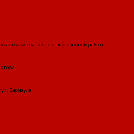
по административно-хозяйственной работе
ектора
у г. Барнаула