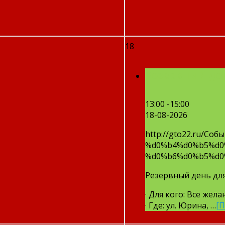
18
Резервный де
13:00 -15:00
18-08-2026
http://gto22.ru/
%d0%b4%d0%b5%d0
%d0%b6%d0%b5%d0
Резервный день дл
· Для кого: Все же
· Где: ул. Юрина, …
[