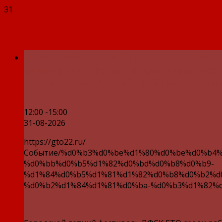
31
Городской летний фестиваль ВФСК 
отделения Фонда пенсионного и со
страхования Российской Федерации
12:00 -15:00
31-08-2026
https://gto22.ru/
Событие/%d0%b3%d0%be%d1%80%d0%be%d0%b4%
%d0%bb%d0%b5%d1%82%d0%bd%d0%b8%d0%b9-
%d1%84%d0%b5%d1%81%d1%82%d0%b8%d0%b2%d
%d0%b2%d1%84%d1%81%d0%ba-%d0%b3%d1%82%d