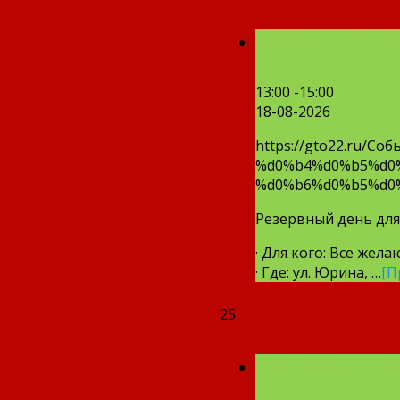
Резервный ден
13:00 -15:00
18-08-2026
https://gto22.ru
%d0%b4%d0%b5%d0
%d0%b6%d0%b5%d0
Резервный день для
· Для кого: Все жел
· Где: ул. Юрина, …
[П
25
Тестирование 