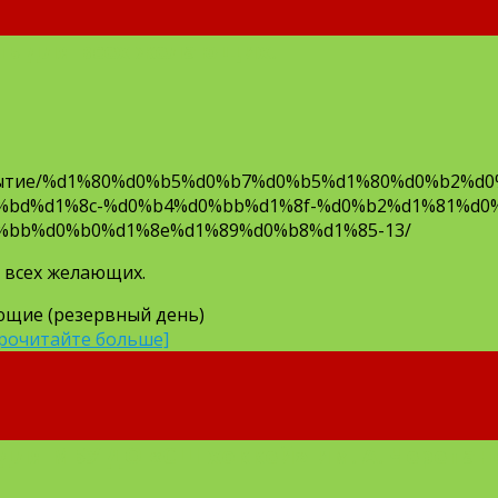
ь для всех желающих.
/Событие/%d1%80%d0%b5%d0%b7%d0%b5%d1%80%d0%b2%d
%bd%d1%8c-%d0%b4%d0%bb%d1%8f-%d0%b2%d1%81%d0
%bb%d0%b0%d1%8e%d1%89%d0%b8%d1%85-13/
 всех желающих.
ающие (резервный день)
рочитайте больше]
для МБУ ДО «СШ-хоккей» им. А. Черепан