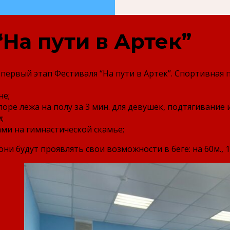
“На пути в Артек”
первый этап Фестиваля “На пути в Артек”. Спортивная 
не;
поре лёжа на полу за 3 мин. для девушек, подтягивание 
;
ми на гимнастической скамье;
ни будут проявлять свои возможности в беге: на 60м., 1