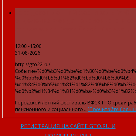
Городской летний фестиваль ВФСК 
отделения Фонда пенсионного и с
страхования Российской Федераци
12:00 -15:00
31-08-2026
http://gto22.ru/
Событие/%d0%b3%d0%be%d1%80%d0%be%d0%b4
%d0%bb%d0%b5%d1%82%d0%bd%d0%b8%d0%b9-
%d1%84%d0%b5%d1%81%d1%82%d0%b8%d0%b2%d
%d0%b2%d1%84%d1%81%d0%ba-%d0%b3%d1%82%d
Городской летний фестиваль ВФСК ГТО среди ра
пенсионного и социального …
[Прочитайте больш
РЕГИСТРАЦИЯ НА САЙТЕ GTO.RU И
ПОЛУЧЕНИЕ УИН