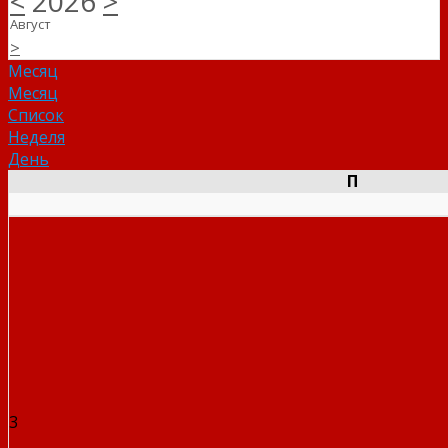
<
2026
>
Август
>
Месяц
Месяц
Список
Неделя
День
П
3