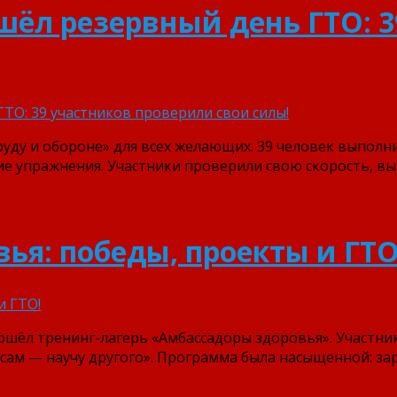
ошёл резервный день ГТО: 
руду и обороне» для всех желающих. 39 человек выпол
е упражнения. Участники проверили свою скорость, вын
ья: победы, проекты и ГТО
рошёл тренинг-лагерь «Амбассадоры здоровья». Участни
сам — научу другого». Программа была насыщенной: зар