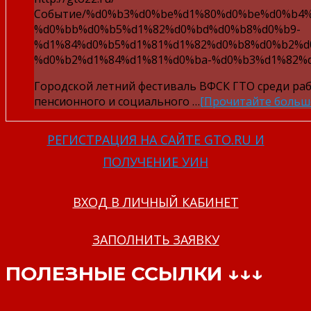
Событие/%d0%b3%d0%be%d1%80%d0%be%d0%b4
%d0%bb%d0%b5%d1%82%d0%bd%d0%b8%d0%b9-
%d1%84%d0%b5%d1%81%d1%82%d0%b8%d0%b2%d
%d0%b2%d1%84%d1%81%d0%ba-%d0%b3%d1%82%d
Городской летний фестиваль ВФСК ГТО среди ра
пенсионного и социального …
[Прочитайте больш
РЕГИСТРАЦИЯ НА САЙТЕ GTO.RU И
ПОЛУЧЕНИЕ УИН
ВХОД В ЛИЧНЫЙ КАБИНЕТ
ЗАПОЛНИТЬ ЗАЯВКУ
ПОЛЕЗНЫЕ ССЫЛКИ ↓↓↓