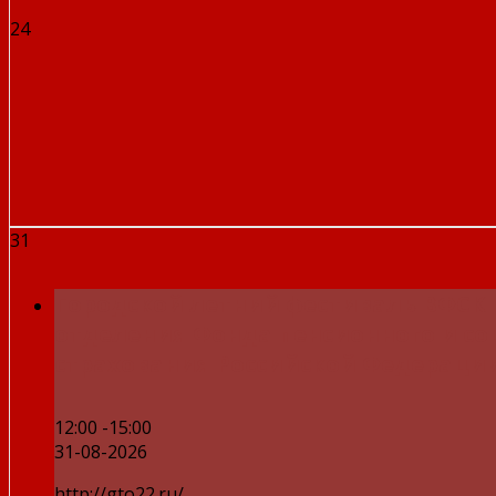
24
31
Городской летний фестиваль ВФСК 
отделения Фонда пенсионного и с
страхования Российской Федераци
12:00 -15:00
31-08-2026
http://gto22.ru/