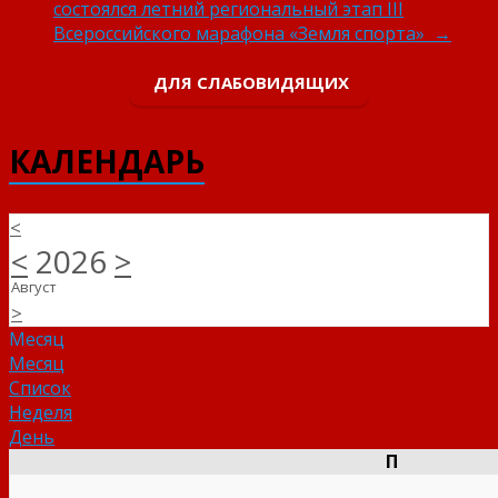
состоялся летний региональный этап III
Всероссийского марафона «Земля спорта»
→
ДЛЯ СЛАБОВИДЯЩИХ
КАЛЕНДАРЬ
<
<
2026
>
Август
>
Месяц
Месяц
Список
Неделя
День
П