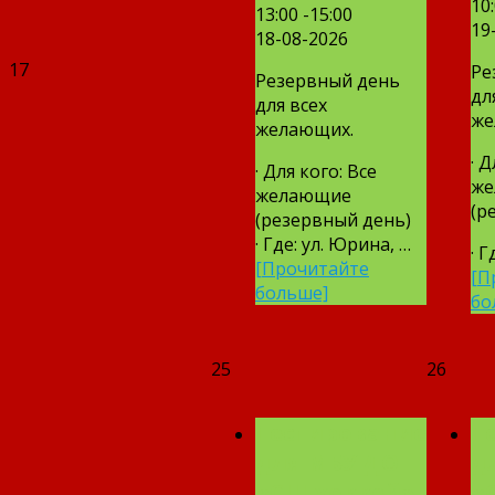
10:
13:00 -15:00
19
18-08-2026
17
Ре
Резервный день
дл
для всех
же
желающих.
· Д
· Для кого: Все
же
желающие
(р
(резервный день)
· Где: ул. Юрина, …
· Г
[Прочитайте
[П
больше]
бо
25
26
Тестирование
Т
для МБУ ДО
д
«СШ-хоккей»
«