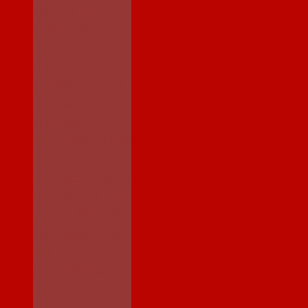
летний
фестиваль
ВФСК ГТО
среди
работников
отделения
Фонда
пенсионного
и
социального
страхования
Российской
Федерации
по
Алтайскому
краю