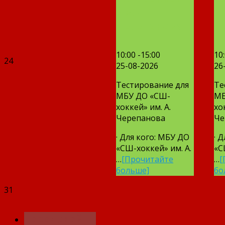
им. А.
им
Черепанова
Ч
10:00 -15:00
10:
24
25-08-2026
26
Тестирование для
Те
МБУ ДО «СШ-
МБ
хоккей» им. А.
хо
Черепанова
Че
· Для кого: МБУ ДО
· 
«СШ-хоккей» им. А.
«С
…
[Прочитайте
…
[
больше]
бо
31
Городской